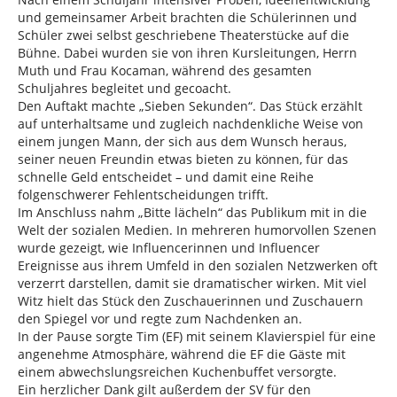
und gemeinsamer Arbeit brachten die Schülerinnen und
Schüler zwei selbst geschriebene Theaterstücke auf die
Bühne. Dabei wurden sie von ihren Kursleitungen, Herrn
Muth und Frau Kocaman, während des gesamten
Schuljahres begleitet und gecoacht.
Den Auftakt machte „Sieben Sekunden“. Das Stück erzählt
auf unterhaltsame und zugleich nachdenkliche Weise von
einem jungen Mann, der sich aus dem Wunsch heraus,
seiner neuen Freundin etwas bieten zu können, für das
schnelle Geld entscheidet – und damit eine Reihe
folgenschwerer Fehlentscheidungen trifft.
Im Anschluss nahm „Bitte lächeln“ das Publikum mit in die
Welt der sozialen Medien. In mehreren humorvollen Szenen
wurde gezeigt, wie Influencerinnen und Influencer
Ereignisse aus ihrem Umfeld in den sozialen Netzwerken oft
verzerrt darstellen, damit sie dramatischer wirken. Mit viel
Witz hielt das Stück den Zuschauerinnen und Zuschauern
den Spiegel vor und regte zum Nachdenken an.
In der Pause sorgte Tim (EF) mit seinem Klavierspiel für eine
angenehme Atmosphäre, während die EF die Gäste mit
einem abwechslungsreichen Kuchenbuffet versorgte.
Ein herzlicher Dank gilt außerdem der SV für den